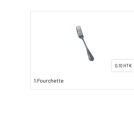
0,10 HT€
2. "L'Essentiel"