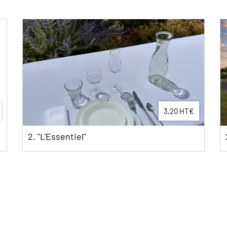
3,20 HT€
290,00
2. Tente de réception 50M2 - 5x10