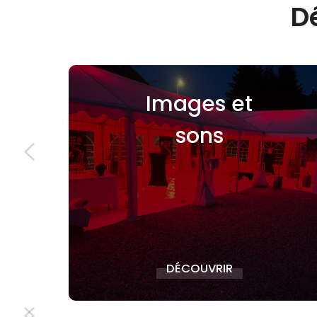
D
et
Machines à
Confiseries
DÉCOUVRIR