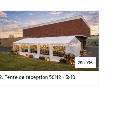
€
5,50€
2.Chaise Cross Back - bois chêne