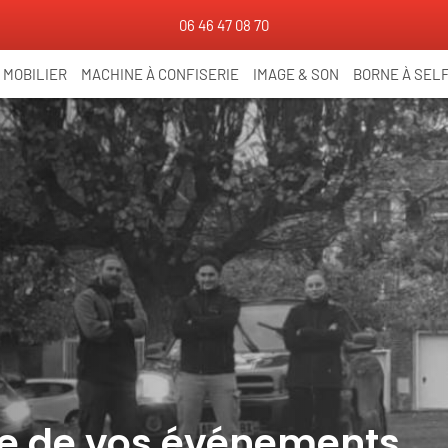
06 46 47 08 70
MOBILIER
MACHINE À CONFISERIE
IMAGE & SON
BORNE À SELF
ice de vos événements