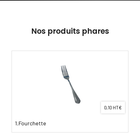
Nos produits phares
0,10 HT€
1.Fourchette
2.