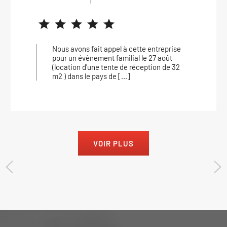
entreprise
J’ai fait appel à Loc Trans Oise p
27 août
mariage, tout c’est super bien pas
tion de 32
matériel est très professionnel, l’
super [...]
VOIR PLUS