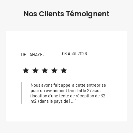
Nos Clients Témoignent
08 Août 2026
LAURA .
prise
J’ai fait appel à Loc Trans Oise pour m
ût
mariage, tout c’est super bien passé, le
e 32
matériel est très professionnel, l’équipe
super [...]