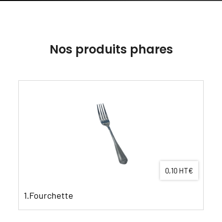
Nos produits phares
0,10 HT€
1.Fourchette
2. "L'