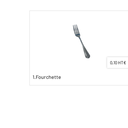
0,10 HT€
2. "L'Essentiel"