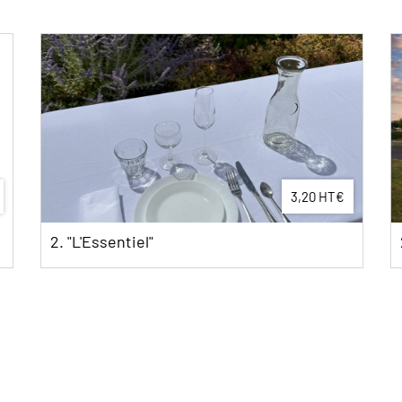
3,20 HT€
2. Tente de réception 50M2 - 5x10