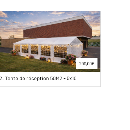
290,00€
5,50
2.Chaise Cross Back - bois chêne