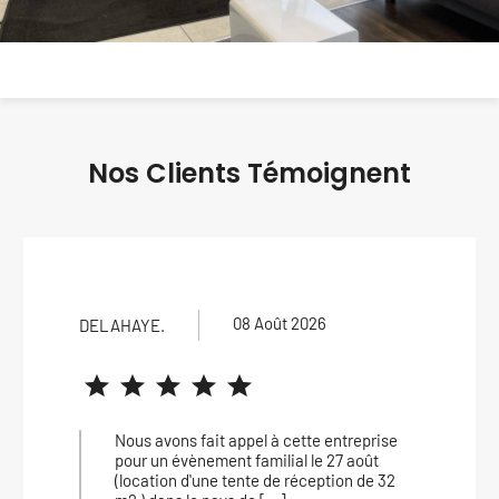
Nos Clients Témoignent
08 Août 2026
08 
LAURA .
it appel à cette entreprise
J’ai fait appel à
ment familial le 27 août
mariage, tout c’e
e tente de réception de 32
matériel est très 