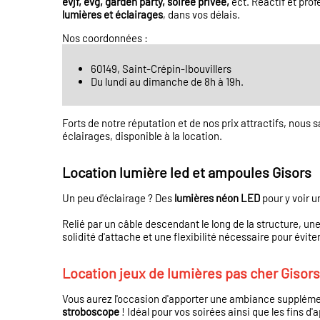
evjf, evg, garden party, soirée privée,
ect. Réactif et prof
lumières et éclairages
, dans vos délais.
Nos coordonnées :
60149, Saint-Crépin-Ibouvillers
Du lundi au dimanche de 8h à 19h.
Forts de notre réputation et de nos prix attractifs, nou
éclairages, disponible à la location.
Location lumière led et ampoules Gisors
Un peu d'éclairage ? Des
lumières néon LED
pour y voir u
Relié par un câble descendant le long de la structure, une
solidité d'attache et une flexibilité nécessaire pour évite
Location jeux de lumières pas cher Gisors
Vous aurez l'occasion d'apporter une ambiance supplémen
stroboscope
! Idéal pour vos soirées ainsi que les fins d'