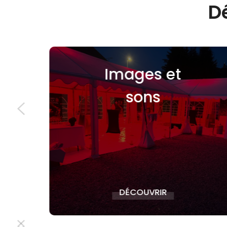
D
Images et
Ma
sons
Co
DÉCOUVRIR