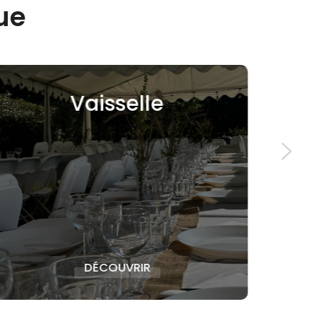
ue
elle
Tentes de
Réception
RIR
DÉCOUVRIR