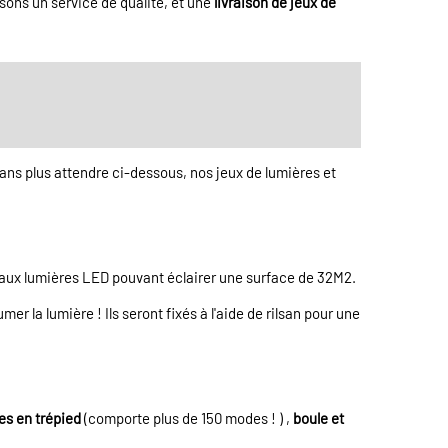
sons un service de qualité, et une
livraison de jeux de
ans plus attendre ci-dessous, nos jeux de lumières et
ce aux lumières LED pouvant éclairer une surface de 32M2.
r la lumière ! Ils seront fixés à l'aide de rilsan pour une
es en trépied
(comporte plus de 150 modes ! ) ,
boule et