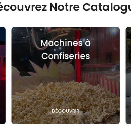
écouvrez Notre Catalog
chines à
Vaiss
nfiseries
DÉCOUVRIR
DÉCOUV