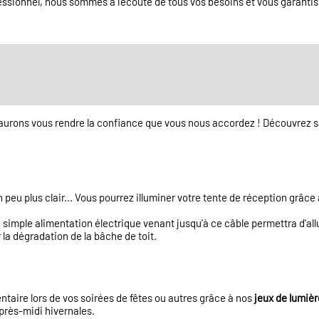
essionnel, nous sommes à l'écoute de tous vos besoins et vous garantis
s saurons vous rendre la confiance que vous nous accordez ! Découvrez s
n peu plus clair... Vous pourrez illuminer votre tente de réception grâ
 simple alimentation électrique venant jusqu'à ce câble permettra d'allume
r la dégradation de la bâche de toit.
taire lors de vos soirées de fêtes ou autres grâce à nos
jeux de lumièr
après-midi hivernales.