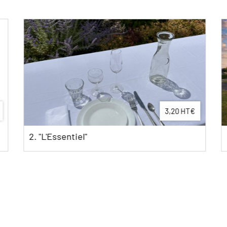
3,20 HT€
ntiel"
2. Tente de réce