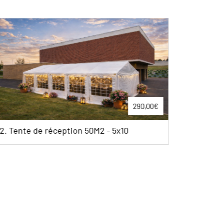
290,00€
ption 50M2 - 5x10
2.Chaise Cross Back - b